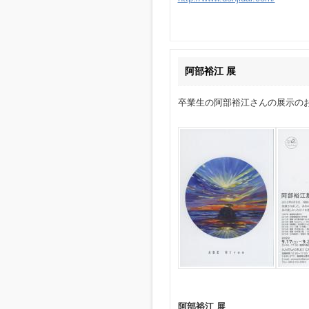
阿部裕江 展
卒業生の阿部裕江さんの展示の
阿部裕江 展