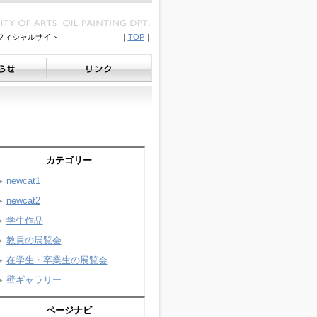
フィシャルサイト
｜
TOP
｜
カテゴリー
newcat1
newcat2
学生作品
教員の展覧会
在学生・卒業生の展覧会
壁ギャラリー
ページナビ