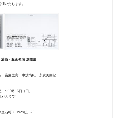
開催いたします。
 油画・版画領域 選抜展
花 當麻里実 中濵尚紀 永廣美由紀
・祝）〜10月16日（日）
17:00まで）
町56 1928ビル2F