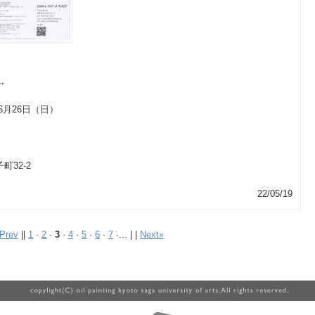
で…
～6月26日（日）
町32-2
22/05/19
Prev
||
1
·
2
·
3
·
4
·
5
·
6
·
7
·... | |
Next»