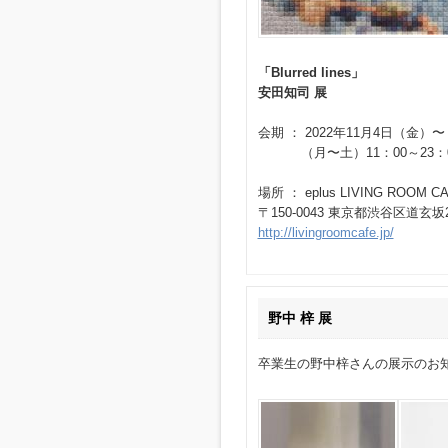
「Blurred lines」
安田知司 展
会期 ： 2022年11月4日（金）〜
（月〜土）11：00～23：00
場所 ： eplus LIVING ROOM CA
〒150-0043 東京都渋谷区道玄坂2-
http://livingroomcafe.jp/
野中 梓 展
卒業生の野中梓さんの展示のお