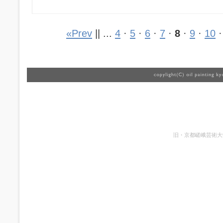
«Prev
|| ...
4
·
5
·
6
·
7
·
8
·
9
·
10
旧・京都嵯峨芸術大