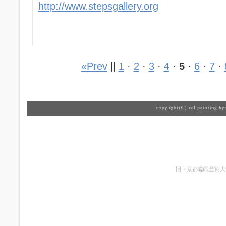
http://www.stepsgallery.org
«Prev
||
1
·
2
·
3
·
4
·
5
·
6
·
7
·
旧・京都嵯峨芸術大